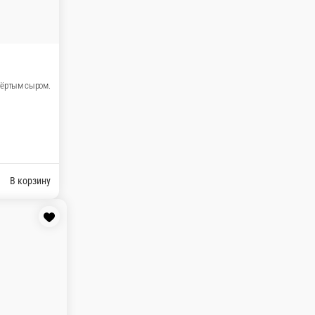
тящая креветка. Всё полито соусом Цезарь и