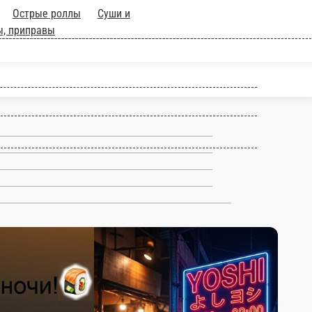
апеченные роллы
Острые
Напитки
Дополнительно; соусы,