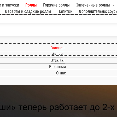
Wok меню и закуски
Роллы
Горячие роллы
З
геры
Салаты
Супы
Десерты и сладкие роллы
Главная
Акции
Отзывы
Вакансии
О нас