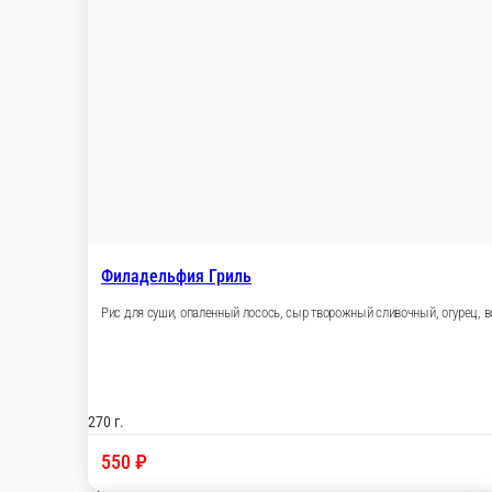
присыпано тёртым сыром.
300 г.
480 ₽