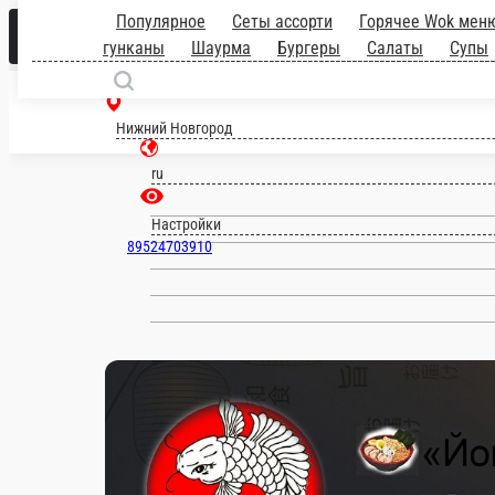
Популярное
Сеты ассорти
Горячее 
роллы
Суши и гунканы
Шаурма
Бур
приправы
Нижний Новгород
ru
Настройки
89524703910