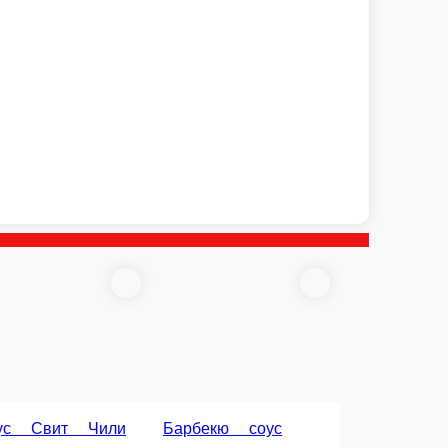
Грибной соус
соус
Кисло-сладкий соус
Сметана грибы соус
с
Кисло-сладкий соус