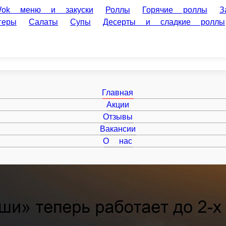
и закуски
Роллы
Горячие роллы
Запеченные роллы
Десерты и сладкие роллы
Напитки
Дополнительно; соусы
Главная
Акции
Отзывы
Вакансии
О нас