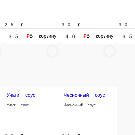
35 ₽
35 ₽
40 ₽
35 ₽
В корзину
В корзину
В корзину
В корз
е заказа или самовывозом из точки продаж. При оформлении заказа укажит
доставке заказа или при самовывозе из точки продаж.
мощью карты любого банка.