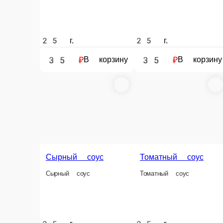
40 ₽
35 ₽
40 ₽
В корзину
В корзину
В корзину
Информация об оплате
Наличный расчёт
Оплата производится наличными курьеру при доставк
Картой
Оплата производится банковской картой курьеру при 
Online на сайте
Вы можете оплатить свой заказ на сайте онлайн с по