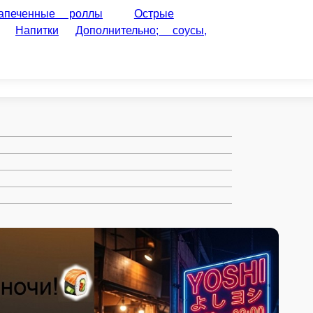
Острые роллы
Суши и
, приправы