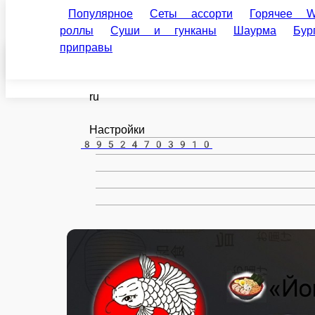
Популярное
Сеты ассорти
Горячее Wok меню 
гунканы
Шаурма
Бургеры
Салаты
Супы
Нижний Новгород
ru
Настройки
89524703910