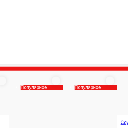
Популярное
Барбекю соус
Соус Свит Чили
Горчичный 
Барбекю соус
Васаби
Сладкий чили соус
Горчичный соу